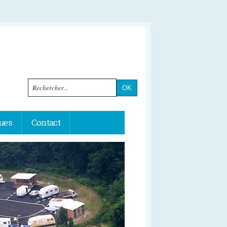
çues
Contact