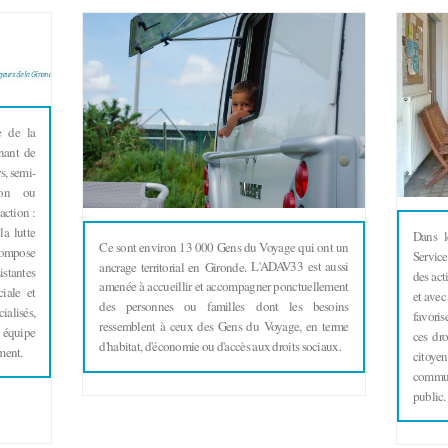
e de la
nant de
s, semi-
ion ou
action :
la lutte
Dans l
Ce sont environ 13 000 Gens du Voyage qui ont un
compose
Service
L'ADAV33 est aussi
ancrage territorial en Gironde.
stantes
des act
amenée à accueillir et accompagner ponctuellement
iale et
et avec 
des personnes ou familles dont les besoins
ialisés,
favoris
ressemblent à ceux des Gens du Voyage, en terme
e équipe
ces dro
d'habitat, d'économie ou d'accès aux droits sociaux.
ment.
citoyen
commun 
public.