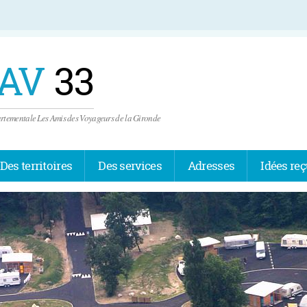
AV
33
rtementale Les Amis des Voyageurs de la Gironde
Des territoires
Des services
Adresses
Idées re