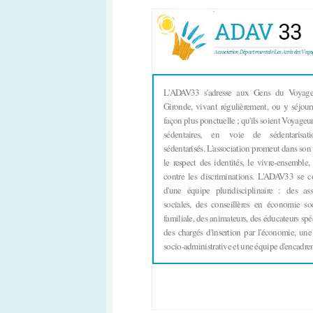
L'ADAV33 s'adresse aux Gens du Voyag
Gironde, vivant régulièrement, ou y séjour
façon plus ponctuelle ; qu'ils soient Voyageur
sédentaires,
en
voie de sédentarisat
sédentarisés. L'association promeut dans son 
le respect des identités, le vivre-ensemble, 
contre les discriminations. L'ADAV33 se 
d'une équipe pluridisciplinaire : des assi
sociales, des conseillères en économie soc
familiale, des animateurs, des éducateurs spéc
des chargés d'insertion par l'économie, un
socio-administrative et une équipe d'encadre