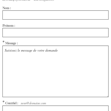
Nom :
Prénom :
*
Message :
*
Courriel :
nom@domaine.com